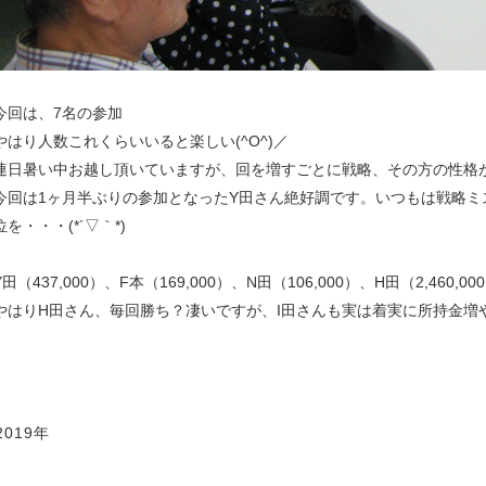
今回は、7名の参加
やはり人数これくらいいると楽しい(^O^)／
連日暑い中お越し頂いていますが、回を増すごとに戦略、その方の性格が分
今回は1ヶ月半ぶりの参加となったY田さん絶好調です。いつもは戦略ミ
位を・・・(*´▽｀*)
Y田（437,000）、F本（169,000）、N田（106,000）、H田（2,460,00
やはりH田さん、毎回勝ち？凄いですが、I田さんも実は着実に所持金増やし
2019年