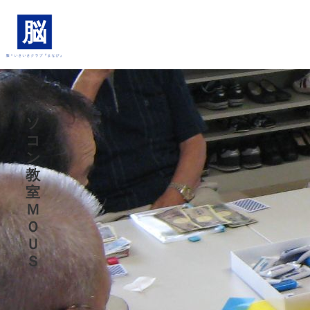
パ
ソ
コ
ン
教
室
Ｍ
Ｏ
Ｕ
Ｓ